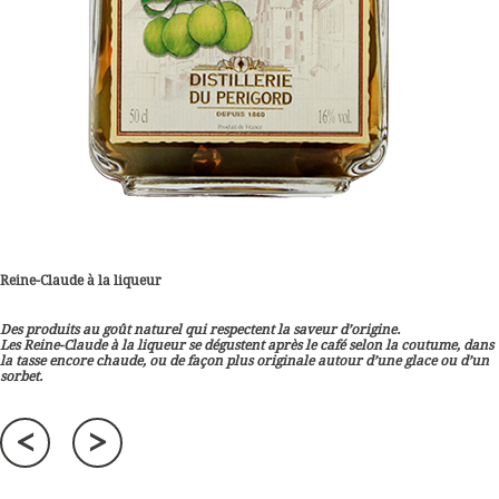
Reine-Claude à la liqueur
Des produits au goût naturel qui respectent la saveur d’origine.
Les Reine-Claude à la liqueur se dégustent après le café selon la coutume, dans
la tasse encore chaude, ou de façon plus originale autour d’une glace ou d’un
sorbet.
<
>