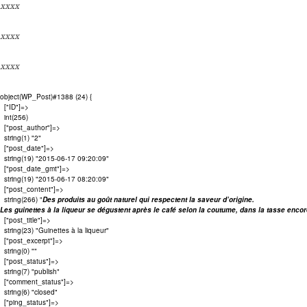
xxxx
xxxx
xxxx
object(WP_Post)#1388 (24) {

  ["ID"]=>

  int(256)

  ["post_author"]=>

  string(1) "2"

  ["post_date"]=>

  string(19) "2015-06-17 09:20:09"

  ["post_date_gmt"]=>

  string(19) "2015-06-17 08:20:09"

  ["post_content"]=>

  string(266) "
Des produits au goût naturel qui respectent la saveur d’origine.

Les guinettes à la liqueur se dégustent après le café selon la coutume, dans la tasse encor
  ["post_title"]=>

  string(23) "Guinettes à la liqueur"

  ["post_excerpt"]=>

  string(0) ""

  ["post_status"]=>

  string(7) "publish"

  ["comment_status"]=>

  string(6) "closed"

  ["ping_status"]=>
