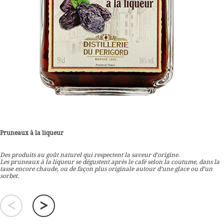
Pruneaux à la liqueur
Des produits au goût naturel qui respectent la saveur d’origine.
Les pruneaux à la liqueur se dégustent après le café selon la coutume, dans la
tasse encore chaude, ou de façon plus originale autour d’une glace ou d’un
sorbet.
<
>