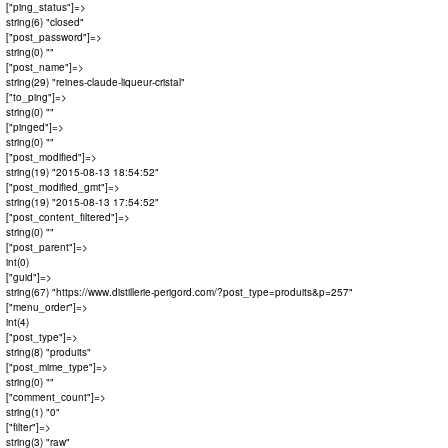
  ["ping_status"]=>

  string(6) "closed"

  ["post_password"]=>

  string(0) ""

  ["post_name"]=>

  string(29) "reines-claude-liqueur-cristal"

  ["to_ping"]=>

  string(0) ""

  ["pinged"]=>

  string(0) ""

  ["post_modified"]=>

  string(19) "2015-08-13 18:54:52"

  ["post_modified_gmt"]=>

  string(19) "2015-08-13 17:54:52"

  ["post_content_filtered"]=>

  string(0) ""

  ["post_parent"]=>

  int(0)

  ["guid"]=>

  string(67) "https://www.distillerie-perigord.com/?post_type=produits&p=257"

  ["menu_order"]=>

  int(4)

  ["post_type"]=>

  string(8) "produits"

  ["post_mime_type"]=>

  string(0) ""

  ["comment_count"]=>

  string(1) "0"

  ["filter"]=>

  string(3) "raw"
