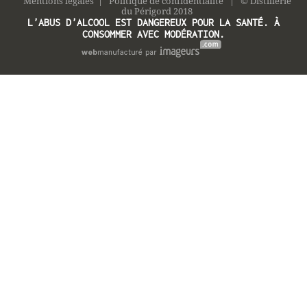
Mentions légales
|
Politique de confidentialité
| © Distillerie
du Périgord 2018
L'ABUS D'ALCOOL EST DANGEREUX POUR LA SANTÉ. À
CONSOMMER AVEC MODÉRATION.