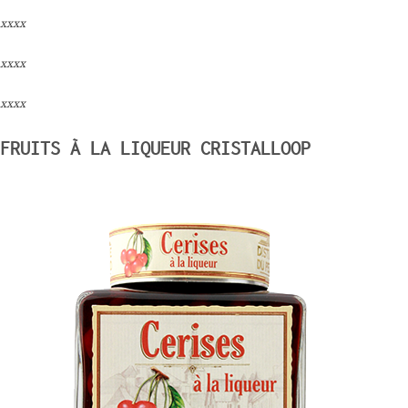
xxxx
xxxx
xxxx
FRUITS À LA LIQUEUR CRISTALLOOP