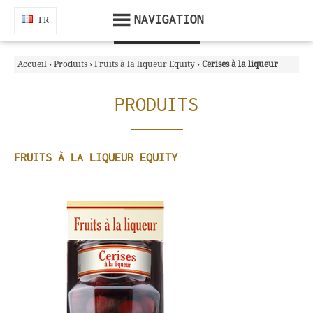
En poursuivant votre navigation sans modifier vos paramètres, vous
acceptez l'utilisation de cookies pour réaliser des statistiques de navigation.
NAVIGATION
FR
FR
Accepter & fermer
Accueil
›
Produits
›
Fruits à la liqueur Equity
›
Cerises à la liqueur
PRODUITS
FRUITS À LA LIQUEUR EQUITY