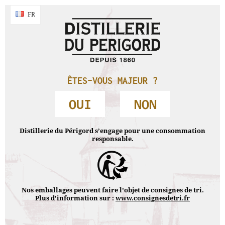
En poursuivant votre navigation sans modifier vos paramètres, vous
acceptez l'utilisation de cookies pour réaliser des statistiques de navigation.
NAVIGATION
FR
FR
Accepter & fermer
Accueil
›
Produits
›
Fruits à la liqueur Equity
›
Pruneaux à
l’Armagnac
PRODUITS
ÊTES-VOUS MAJEUR ?
OUI
NON
FRUITS À LA LIQUEUR EQUITY
Distillerie du Périgord s’engage pour une consommation
responsable.
Nos emballages peuvent faire l'objet de consignes de tri.
Plus d'information sur :
www.consignesdetri.fr