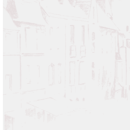
  string(6) "closed"

  ["ping_status"]=>

  string(6) "closed"

  ["post_password"]=>

  string(0) ""

  ["post_name"]=>

  string(24) "pruneaux-liqueur-cristal"

  ["to_ping"]=>

  string(0) ""

  ["pinged"]=>

  string(0) ""

  ["post_modified"]=>

  string(19) "2015-08-13 18:30:59"

  ["post_modified_gmt"]=>

  string(19) "2015-08-13 17:30:59"

  ["post_content_filtered"]=>

  string(0) ""

  ["post_parent"]=>

  int(0)

  ["guid"]=>

  string(67) "https://www.distillerie-perigord.com/?post_type=produits&p=258"

  ["menu_order"]=>

  int(3)

  ["post_type"]=>

  string(8) "produits"

  ["post_mime_type"]=>

  string(0) ""

  ["comment_count"]=>

  string(1) "0"

  ["filter"]=>
